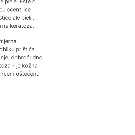
e piele. Este o
culocentrice
ice ale pielii,
larna keratoza.
omjerna
obliku prištića
tanje, dobroćudno
toza – je kožna
suncem oštećenu