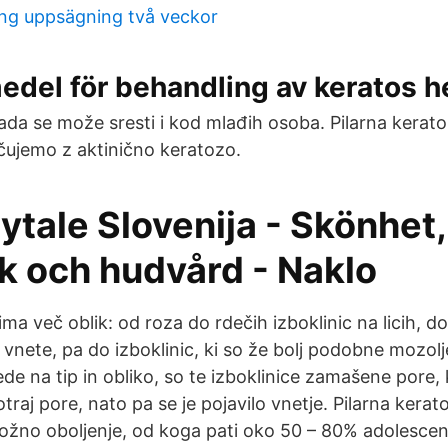
ing uppsägning två veckor
medel för behandling av keratos
da se može sresti i kod mlađih osoba. Pilarna keratoz
čujemo z aktinično keratozo.
ytale Slovenija - Skönhet,
k och hudvård - Naklo
ima več oblik: od roza do rdečih izboklinic na licih, d
so vnete, pa do izboklinic, ki so že bolj podobne mozol
ede na tip in obliko, so te izboklinice zamašene pore,
otraj pore, nato pa se je pojavilo vnetje. Pilarna kerat
o kožno oboljenje, od koga pati oko 50 – 80% adolesce