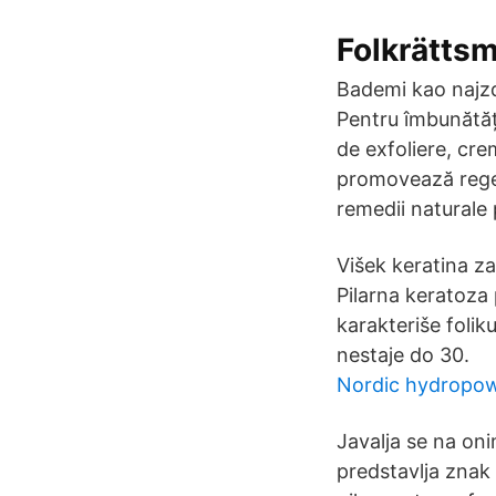
Folkrätts
Bademi kao najzdr
Pentru îmbunătăț
de exfoliere, cre
promovează regene
remedii naturale 
Višek keratina z
Pilarna keratoza
karakteriše foli
nestaje do 30.
Nordic hydropow
Javalja se na oni
predstavlja znak