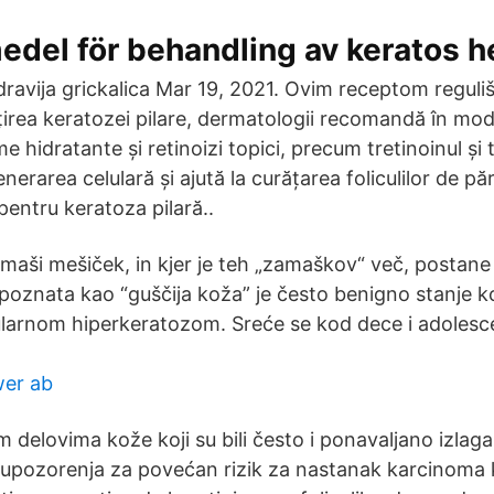
medel för behandling av keratos
avija grickalica Mar 19, 2021. Ovim receptom reguliš
irea keratozei pilare, dermatologii recomandă în mo
me hidratante și retinoizi topici, precum tretinoinul și
rarea celulară și ajută la curățarea foliculilor de păr.
pentru keratoza pilară..
amaši mešiček, in kjer je teh „zamaškov“ več, postan
 poznata kao “guščija koža” je često benigno stanje k
kularnom hiperkeratozom. Sreće se kod dece i adoles
er ab
m delovima kože koji su bili često i ponavaljano izlaga
 upozorenja za povećan rizik za nastanak karcinoma