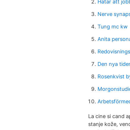
Hatar att job
Nerve synap
Tung mc kw
Anita persona
Redovisnings
Den nya tide
Rosenkvist 
Morgonstudio
Arbetsförmed
La cine si cand a
stanje kože, vend