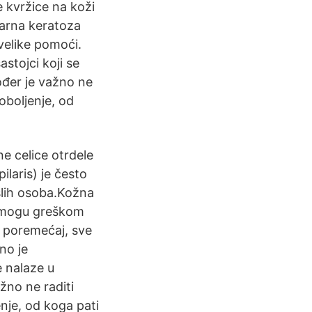
 kvržice na koži
larna keratoza
uvelike pomoći.
stojci koji se
ođer je važno ne
 oboljenje, od
ne celice otrdele
ilaris) je često
slih osoba.Kožna
e mogu greškom
i poremećaj, sve
no je
e nalaze u
žno ne raditi
enje, od koga pati