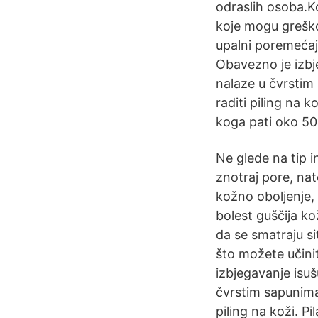
odraslih osoba.K
koje mogu greško
upalni poremećaj,
Obavezno je izbje
nalaze u čvrstim
raditi piling na k
koga pati oko 50
Ne glede na tip i
znotraj pore, nato
kožno oboljenje,
bolest guščija k
da se smatraju s
što možete učinit
izbjegavanje isuš
čvrstim sapunima
piling na koži. P