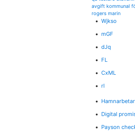
avgift kommunal fö
rogers marin
Wjkso
mGF
dJq
FL
CxML
rl
Hamnarbetar
Digital promi
Payson chec