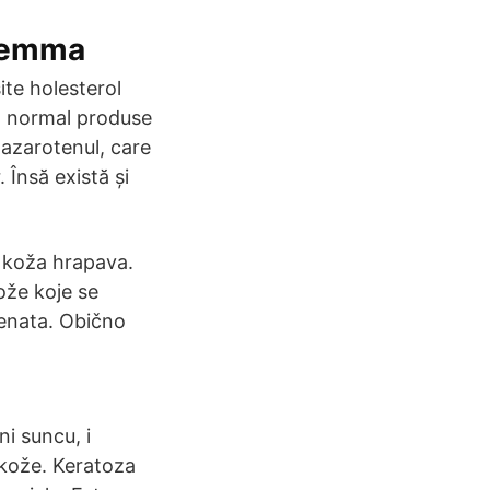
 hemma
ite holesterol
d normal produse
 tazarotenul, care
 Însă există și
e koža hrapava.
ože koje se
cenata. Obično
ni suncu, i
 kože. Keratoza