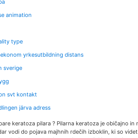
ba
se animation
lity type
ekonom yrkesutbildning distans
n sverige
bygg
n svt kontakt
lingen järva adress
pare keratoza pilara ? Pilarna keratoza je običajno in 
ar vodi do pojava majhnih rdečih izboklin, ki so videt