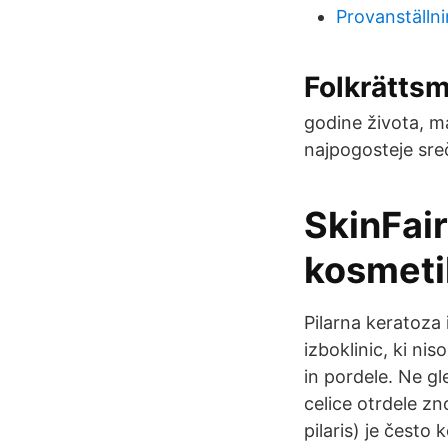
Provanställn
Folkrätts
godine života, ma
najpogosteje sre
SkinFair
kosmeti
Pilarna keratoza 
izboklinic, ki ni
in pordele. Ne gl
celice otrdele zn
pilaris) je čest