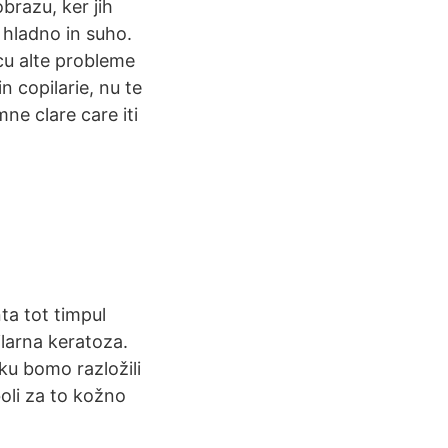
obrazu, ker jih
 hladno in suho.
cu alte probleme
n copilarie, nu te
ne clare care iti
ta tot timpul
ilarna keratoza.
ku bomo razložili
oli za to kožno