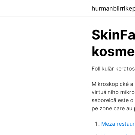
hurmanblirrike
SkinFa
kosmet
Follikulär kerato
Mikroskopické a 
virtuálního mikr
seboreică este o
pe zone care au p
Meza restaur