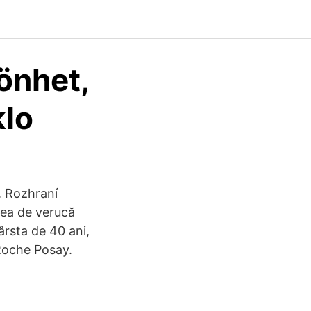
könhet,
klo
. Rozhraní
rea de verucă
ârsta de 40 ani,
 Roche Posay.