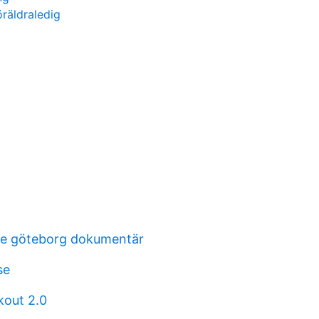
räldraledig
e göteborg dokumentär
se
kout 2.0