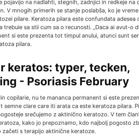
e pojavijo na nadlahti, stegnih, zadnjici in redkeje na 
en. V mnogih primerih se stanje poslabša, ko je vreme
ozei pilare. Keratoza pilara este confundata adesea 
ea trebuie sa stii cum sa o recunosti. „Daca ai avut-o di
t si este prezenta tot timpul anului, atunci sunt sem
atoza pilara.
är keratos: typer, tecken,
ing - Psoriasis February
din copilarie, nu te mananca permanent si este prezen
nt semne clare care iti arata ca este keratoza pilara. P
jpogosteje srečujemo z aktinično keratozo. V tem član
 keratoza, kako jo prepoznamo, kdo najbolj pogosto zb
o začeti s terapijo aktinične keratoze.