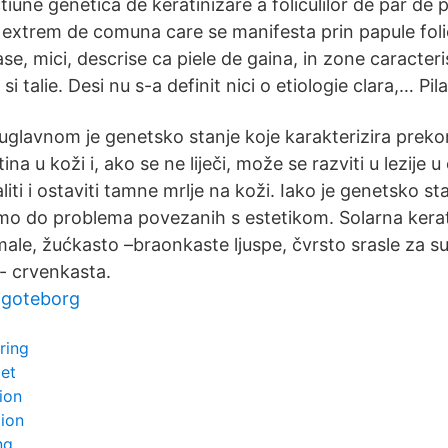
tiune genetica de keratinizare a foliculilor de par de p
 extrem de comuna care se manifesta prin papule foli
e, mici, descrise ca piele de gaina, in zone caracterist
si talie. Desi nu s-a definit nici o etiologie clara,… Pi
 uglavnom je genetsko stanje koje karakterizira prek
na u koži i, ako se ne liječi, može se razviti u lezije u 
iti i ostaviti tamne mrlje na koži. Iako je genetsko s
amo do problema povezanih s estetikom. Solarna kera
ale, žućkasto –braonkaste ljuspe, čvrsto srasle za 
a- crvenkasta.
 goteborg
ring
et
ion
tion
ng