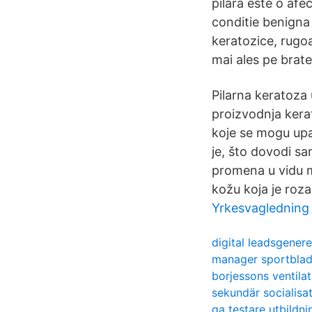
pilara este o afec
conditie benigna
keratozice, rugoas
mai ales pe brate 
Pilarna keratoza
proizvodnja kerati
koje se mogu upal
je, što dovodi s
promena u vidu m
kožu koja je roz
Yrkesvagledning
digital leadsgenere
manager sportblad
borjessons ventilat
sekundär socialisa
qa testare utbildni