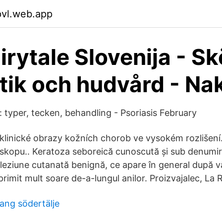
pvl.web.app
irytale Slovenija - S
ik och hudvård - Na
s: typer, tecken, behandling - Psoriasis February
klinické obrazy kožních chorob ve vysokém rozlišení
oskopu.. Keratoza seboreică cunoscută și sub denumi
 leziune cutanată benignă, ce apare în general după v
rimit mult soare de-a-lungul anilor. Proizvajalec, La
ang södertälje