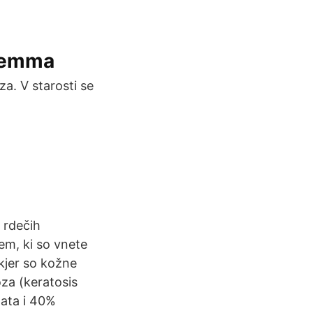
 hemma
a. V starosti se
o rdečih
jem, ki so vnete
 kjer so kožne
oza (keratosis
nata i 40%