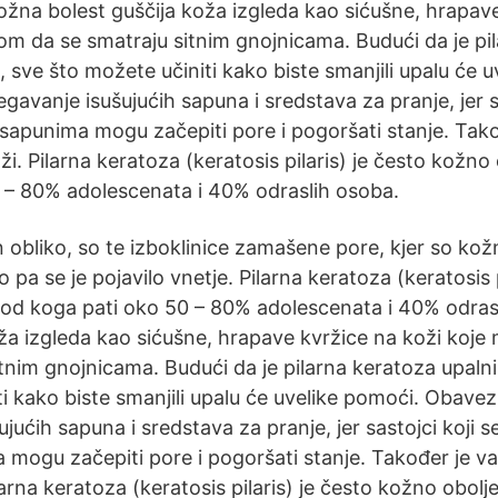
ožna bolest guščija koža izgleda kao sićušne, hrapave
m da se smatraju sitnim gnojnicama. Budući da je pi
 sve što možete učiniti kako biste smanjili upalu će 
gavanje isušujućih sapuna i sredstava za pranje, jer sa
 sapunima mogu začepiti pore i pogoršati stanje. Tak
oži. Pilarna keratoza (keratosis pilaris) je često kožno
 – 80% adolescenata i 40% odraslih osoba.
n obliko, so te izboklinice zamašene pore, kjer so kož
 pa se je pojavilo vnetje. Pilarna keratoza (keratosis p
 od koga pati oko 50 – 80% adolescenata i 40% odra
oža izgleda kao sićušne, hrapave kvržice na koži koj
itnim gnojnicama. Budući da je pilarna keratoza upaln
i kako biste smanjili upalu će uvelike pomoći. Obavez
ujućih sapuna i sredstava za pranje, jer sastojci koji s
 mogu začepiti pore i pogoršati stanje. Također je va
ilarna keratoza (keratosis pilaris) je često kožno obolj