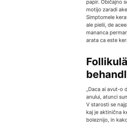
papir. Običajno s
motijo zaradi ak
Simptomele kerat
ale pielii, de ace
mananca permanen
arata ca este ker
Follikul
behandl
„Daca ai avut-o 
anului, atunci su
V starosti se na
kaj je aktinična
boleznijo, in kak