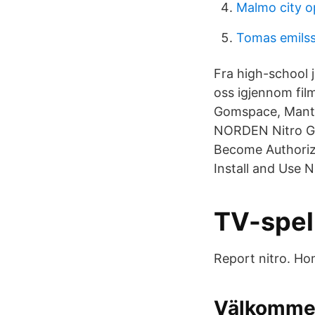
Malmo city o
Tomas emils
Fra high-school 
oss igjennom fil
Gomspace, Mante
NORDEN Nitro Gam
Become Authoriz
Install and Use 
TV-spel
Report nitro. Ho
Välkommen 