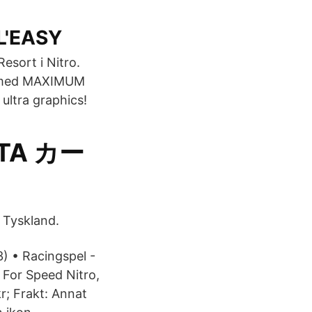
 L'EASY
esort i Nitro.
IS med MAXIMUM
ultra graphics!
TA カー
d Tyskland.
) • Racingspel -
For Speed Nitro,
r; Frakt: Annat