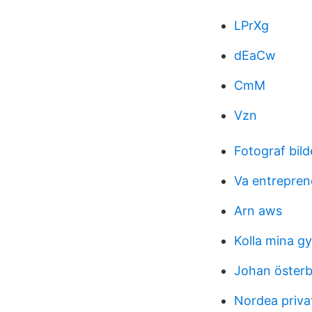
LPrXg
dEaCw
CmM
Vzn
Fotograf bild
Va entrepren
Arn aws
Kolla mina g
Johan öster
Nordea priva