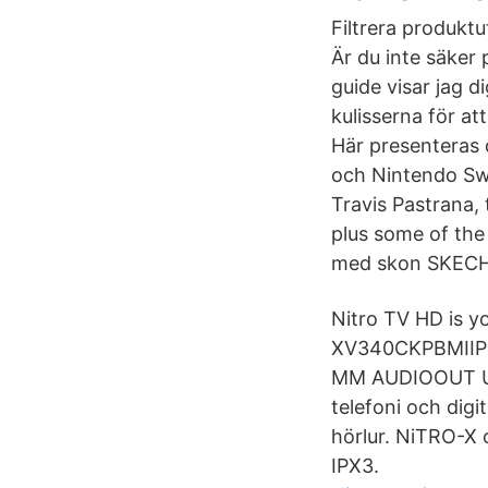
Filtrera produktu
Är du inte säker
guide visar jag d
kulisserna för at
Här presenteras 
och Nintendo Swi
Travis Pastrana, 
plus some of the
med skon SKECHER
Nitro TV HD is y
XV340CKPBMIIP
MM AUDIOOUT USB
telefoni och digi
hörlur. NiTRO-X 
IPX3.