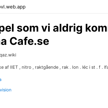
pvl.web.app
spel som vi aldrig ko
a Cafe.se
qaz.wiki
 af IIET , nitro , raktgående , rak . Ion . léc i st . f . lfa
a
vision