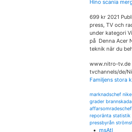
Hino scania mer
699 kr 2021 Publ
press, TV och ra
under kategori V
på Denna Acer Ni
teknik när du be
www.nitro-tv.de 
tvchannels/de/Ni
Familjens stora 
marknadschef nike
grader brannskada
affarsomradeschef
reporänta statistik
pressbyrån ströms
msAtl