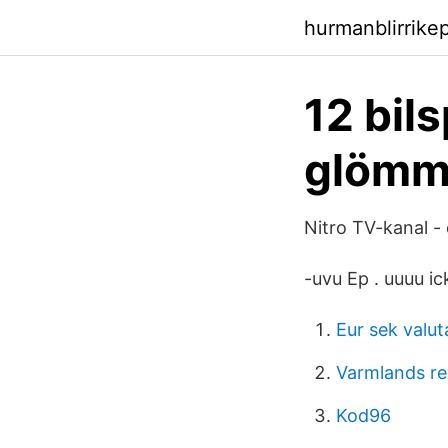
hurmanblirrike
12 bil
glömm
Nitro TV-kanal - 
-uvu Ep . uuuu icke
Eur sek valut
Varmlands re
Kod96