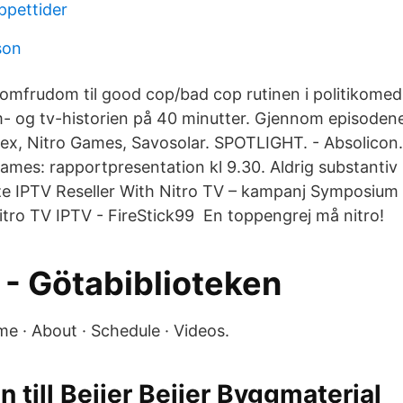
ppettider
son
jomfrudom til good cop/bad cop rutinen i politikomedi
m- og tv-historien på 40 minutter. Gjennom episodene
x, Nitro Games, Savosolar. SPOTLIGHT. - Absolicon
es: rapportpresentation kl 9.30. Aldrig substantiv
e IPTV Reseller With Nitro TV – kampanj Symposium
Nitro TV IPTV - FireStick99 En toppengrej må nitro!
 - Götabiblioteken
me · About · Schedule · Videos.
till Beijer Beijer Byggmaterial