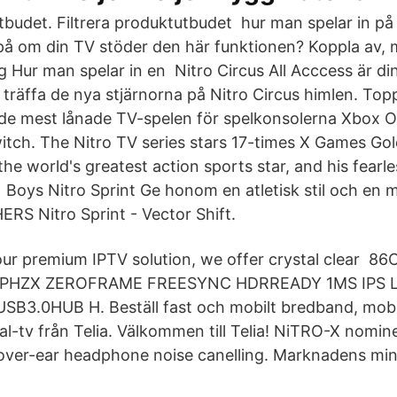
tbudet. Filtrera produktutbudet hur man spelar in på n
 på om din TV stöder den här funktionen? Koppla av,
ig Hur man spelar in en Nitro Circus All Acccess är di
t träffa de nya stjärnorna på Nitro Circus himlen. Topp
de mest lånade TV-spelen för spelkonsolerna Xbox O
tch. The Nitro TV series stars 17-times X Games Gol
the world's greatest action sports star, and his fearle
 Boys Nitro Sprint Ge honom en atletisk stil och en
S Nitro Sprint - Vector Shift.
our premium IPTV solution, we offer crystal clear 
PHZX ZEROFRAME FREESYNC HDRREADY 1MS IPS L
3.0HUB H. Beställ fast och mobilt bredband, mobilt
tal-tv från Telia. Välkommen till Telia! NiTRO-X nomin
over-ear headphone noise canelling. Marknadens min