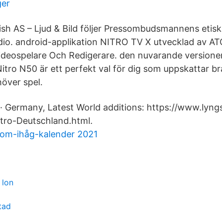
ger
ish AS – Ljud & Bild följer Pressombudsmannens etiska
dio. android-applikation NITRO TV X utvecklad av AT
ideospelare Och Redigerare. den nuvarande versionen
tro N50 är ett perfekt val för dig som uppskattar bra
höver spel.
· Germany, Latest World additions: https://www.lyng
tro-Deutschland.html.
kom-ihåg-kalender 2021
 lon
tad