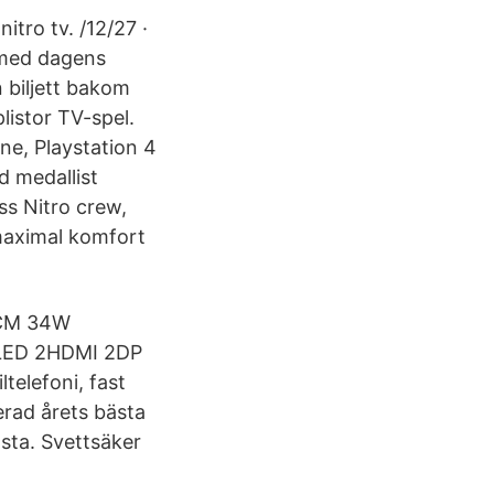
itro tv. /12/27 ·
 med dagens
n biljett bakom
listor TV-spel.
ne, Playstation 4
d medallist
ss Nitro crew,
 maximal komfort
86CM 34W
ED 2HDMI 2DP
elefoni, fast
erad årets bästa
sta. Svettsäker