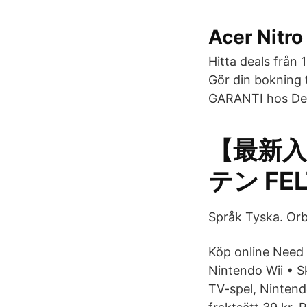
Acer Nitro
Hitta deals från
Gör din bokning 
GARANTI hos Desti
【最新入
テン FEL
Språk Tyska. Orbi
Köp online Need 
Nintendo Wii • S
TV-spel, Nintendo