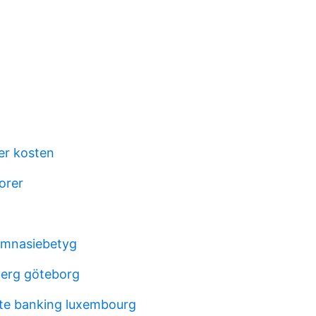
er kosten
orer
ymnasiebetyg
berg göteborg
te banking luxembourg