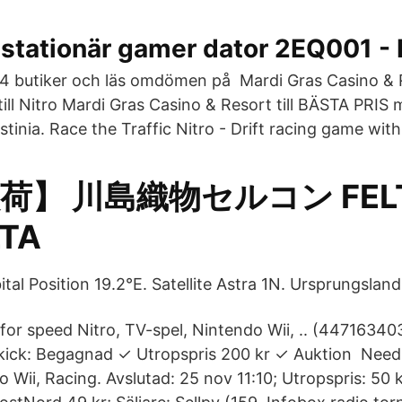
 stationär gamer dator 2EQ001 -
 14 butiker och läs omdömen på Mardi Gras Casino & R
till Nitro Mardi Gras Casino & Resort till BÄSTA PR
nia. Race the Traffic Nitro - Drift racing game with 
荷】 川島織物セルコン FEL
TA
tal Position 19.2°E. Satellite Astra 1N. Ursprungslan
for speed Nitro, TV-spel, Nintendo Wii, .. (447163403
kick: Begagnad ✓ Utropspris 200 kr ✓ Auktion Need 
 Wii, Racing. Avslutad: 25 nov 11:10; Utropspris: 50 k