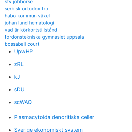
sfv jobbörse
serbisk ortodox tro
habo kommun växel
johan lund hematologi
vad är körkortstillstånd
fordonstekniska gymnasiet uppsala
bossaball court
UpwHP
zRL
kJ
sDU
scWAQ
Plasmacytoida dendritiska celler
Sverige ekonomiskt system