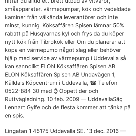
hittar du alltid ett brett utbud av vitvaror,
småapparater, värmepumpar, kök och vedeldade
kaminer från välkända leverantörer och inte
minst, kunnig Köksaffären Spisen lämnar 50%
rabatt på Husqvarnas kyl och frys då du köper
nytt kök från Tibrokök eller Om du planerar att
köpa en värmepump något slag eller behöver
hjälp med service av värmepump i Uddevalla så
kan sannolikt ELON Köksaffären Spisen AB
ELON Köksaffären Spisen AB Undavägen 1,
Källdals Köpcentrum i Uddevalla, ☎ Telefon
0522-884 30 med ⌚ Öppettider och
Ruttvägledning. 10 feb. 2009 — UddevallaSäg
Lennart Gylfe och de flesta kommer att tänka på
en spis.
Lingatan 1 45175 Uddevalla SE. 13 dec. 2016 —