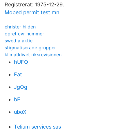
Registrerat: 1975-12-29.
Moped permit test mn
christer hildén
opret cvr nummer
swed a aktie
stigmatiserade grupper
klimatklivet riksrevisionen
hUFQ
Fat
JgOg
bE
uboX
Telium services sas